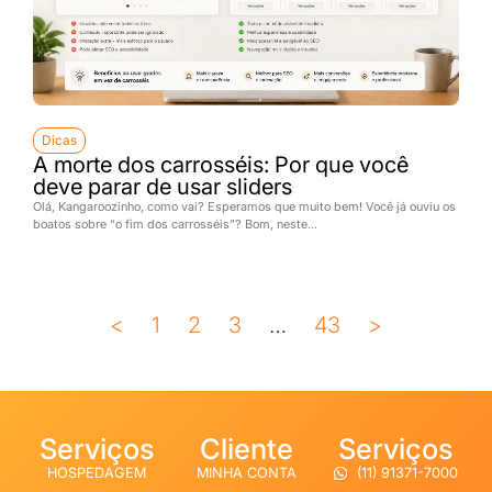
Dicas
A morte dos carrosséis: Por que você
deve parar de usar sliders
Olá, Kangaroozinho, como vai? Esperamos que muito bem! Você já ouviu os
boatos sobre “o fim dos carrosséis”? Bom, neste...
<
1
2
3
…
43
>
Serviços
Cliente
Serviços
HOSPEDAGEM
MINHA CONTA
(11) 91371-7000