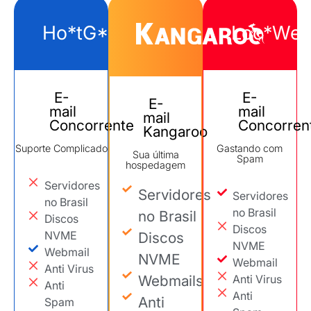
Ho*tG****
Loc*We*
E-
E-
E-
mail
mail
mail
Concorrente
Concorren
Kangaroo
Suporte Complicado
Gastando com
Sua última
Spam
hospedagem
Servidores
Servidores
Servidores
no Brasil
no Brasil
no Brasil
Discos
Discos
NVME
Discos
NVME
Webmail
NVME
Webmail
Anti Virus
Webmails
Anti Virus
Anti
Anti
Anti
Spam